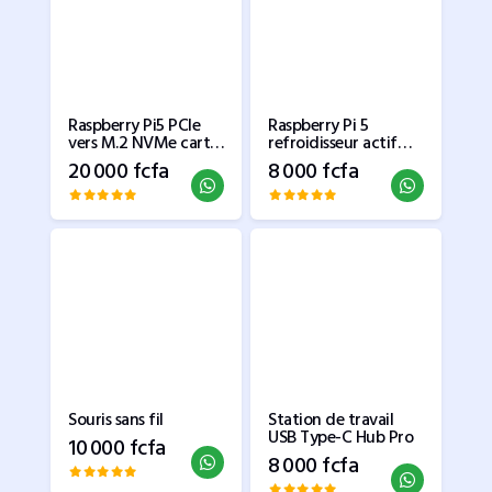
Raspberry Pi5 PCIe
Raspberry Pi 5
vers M.2 NVMe carte
refroidisseur actif
adaptateur double
ventilateur officiel
20 000 fcfa
8 000 fcfa
SSD HAT Pi5 Double
dissipateur
2280 (prise en charge
thermique avec
du SSD NVME
ventilateur de
refroidissement à
vitesse réglable
radiateur de
radiateur en métal
Souris sans fil
Station de travail
USB Type-C Hub Pro
10 000 fcfa
8 000 fcfa