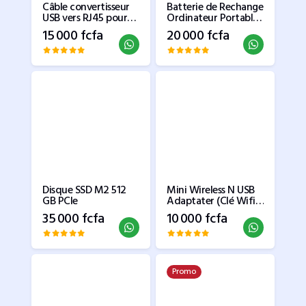
Câble convertisseur
Batterie de Rechange
USB vers RJ45 pour
Ordinateur Portable
Console, adaptateur
Laptop
15 000 fcfa
20 000 fcfa
série RS232 pour
routeur et Switchs
de 1.5m, câble USB RJ
45 8P8C
Disque SSD M2 512
Mini Wireless N USB
GB PCIe
Adaptater (Clé Wifi)
TL-WN823N
35 000 fcfa
10 000 fcfa
Promo