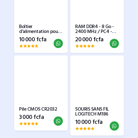
Boîtier
RAM DDR4 - 8 Go -
d'alimentation pour
2400 MHz / PC4 -
Unité Centrale 300w
Portable
10 000 fcfa
20 000 fcfa
Pile CMOS CR2032
SOURIS SANS FIL
LOGITECH M186
3 000 fcfa
10 000 fcfa