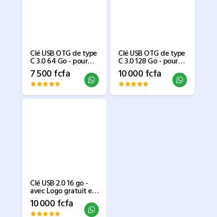
Clé USB OTG de type
Clé USB OTG de type
C 3.0 64 Go - pour
C 3.0 128 Go - pour
ordinateur portable
ordinateur portable
7 500 fcfa
10 000 fcfa
PC Android
PC Android
Clé USB 2.0 16 go -
avec Logo gratuit en
bois
10 000 fcfa