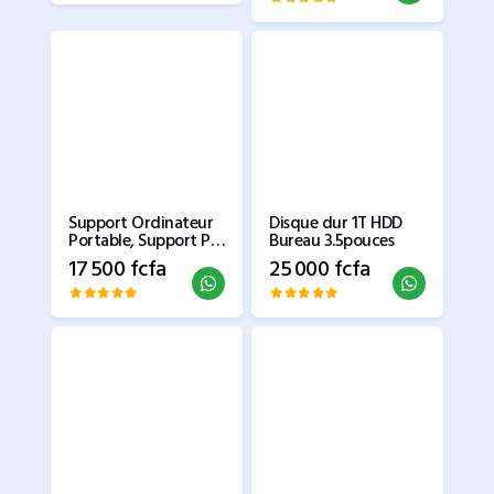
Support Ordinateur
Disque dur 1T HDD
Portable, Support PC
Bureau 3.5pouces
Portable Rotatif à
17 500 fcfa
25 000 fcfa
360°, Réglable en
Hauteur, Pliable
Laptop