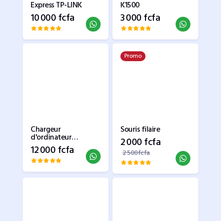
Express TP-LINK
K1500
10 000 fcfa
3 000 fcfa
Promo
Chargeur
Souris filaire
d'ordinateur
2 000 fcfa
portable HP 19.5V
12 000 fcfa
3.34A 65W HP Petit
2 500fcfa
bout