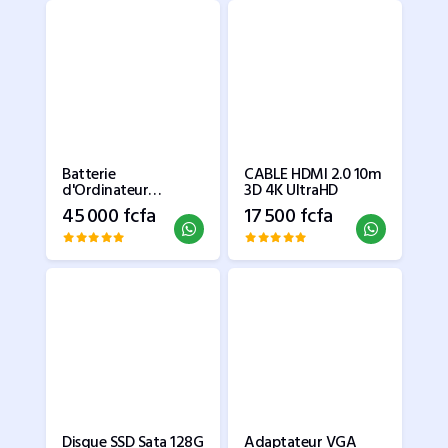
Batterie
CABLE HDMI 2.0 10m
d'Ordinateur
3D 4K UltraHD
portable PK03XL
45 000 fcfa
17 500 fcfa
Disque SSD Sata 128G
Adaptateur VGA