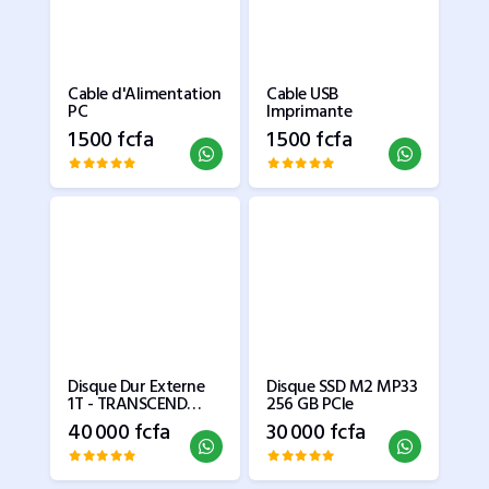
Cable d'Alimentation
Cable USB
PC
Imprimante
1 500 fcfa
1 500 fcfa
Disque Dur Externe
Disque SSD M2 MP33
1T - TRANSCEND
256 GB PCIe
StoreJet 25M3
40 000 fcfa
30 000 fcfa