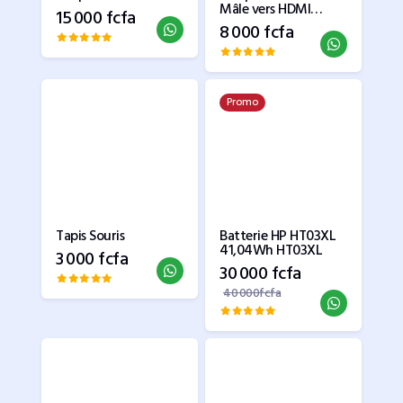
Mâle vers HDMI
15 000 fcfa
Femelle avec Audio +
8 000 fcfa
USB
Promo
Tapis Souris
Batterie HP HT03XL
41,04Wh HT03XL
3 000 fcfa
30 000 fcfa
40 000fcfa