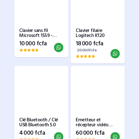
Clavier sans fil
Clavier filaire
Microsoft 1559 -
Logitech K120
France aurevoir
10 000 fcfa
18 000 fcfa
20 000fcfa
Clé Bluetooth / Clé
Emetteur et
USB Bluetooth 5.0
récepteur vidéo
d'extension HDMI
4 000 fcfa
60 000 fcfa
sans fil 5G 50M