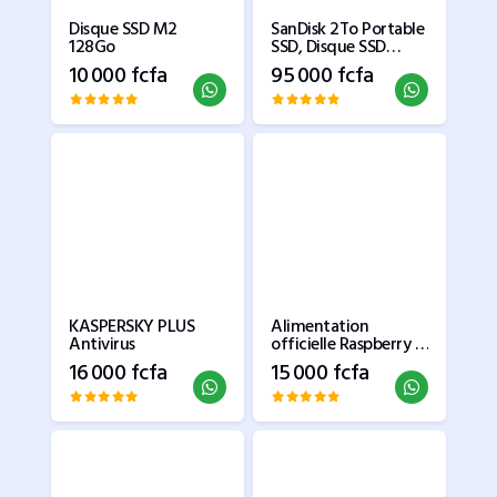
Disque SSD M2
SanDisk 2To Portable
128Go
SSD, Disque SSD
externe, 520 Mo/s
10 000 fcfa
95 000 fcfa
KASPERSKY PLUS
Alimentation
Antivirus
officielle Raspberry Pi
5 27 W compatible
16 000 fcfa
15 000 fcfa
PD standard USB-C
PD 5.1 V 5 A pour RPI
5 EU