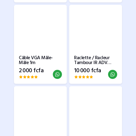
Câble VGA Mâle-
Raclette / Racleur
Mâle 1m
Tambour IR ADV
5045
2 000 fcfa
10 000 fcfa