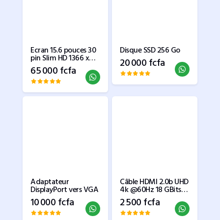
Ecran 15.6 pouces 30
Disque SSD 256 Go
pin Slim HD 1366 x
20 000 fcfa
768 350mm sans
65 000 fcfa
crochets
Adaptateur
Câble HDMI 2.0b UHD
DisplayPort vers VGA
4k @60Hz 18 GBits
de 1.5m
10 000 fcfa
2 500 fcfa