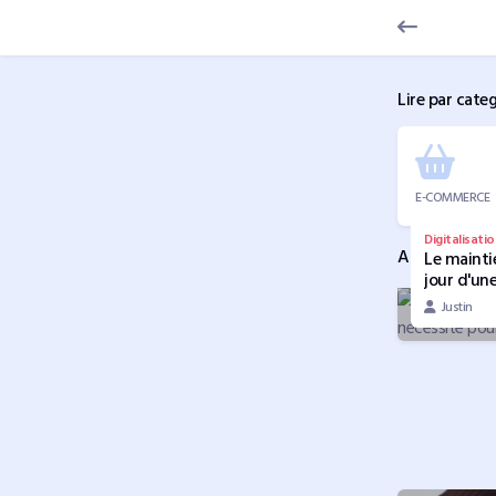
Lire par cate
E-COMMERCE
Digitalisatio
Actualité
Le mainti
jour d'un
applicati
Justin
une néces
pour rest
compétiti