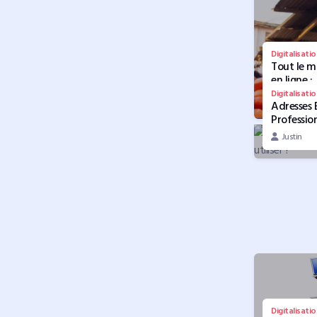
Digitalisatio
Tout le 
en ligne :
comment 
Digitalisatio
Justin
Adresses 
votre sit
Profession
accessible
pourquoi
utilisable
Justin
utiliser ?
tous
Digitalisatio