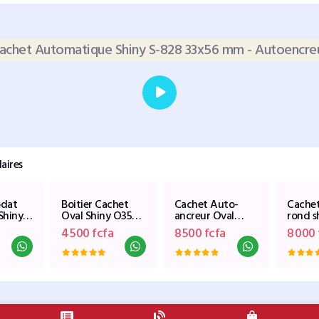
achet Automatique Shiny S-828 33x56 mm - Autoencre
aires
odat
Boitier Cachet
Cachet Auto-
Cachet
Shiny
Oval Shiny O3555
ancreur Oval
rond s
18
- 35x55 mm.
Shiny O3555
4 500 fcfa
8 500 fcfa
8 000 