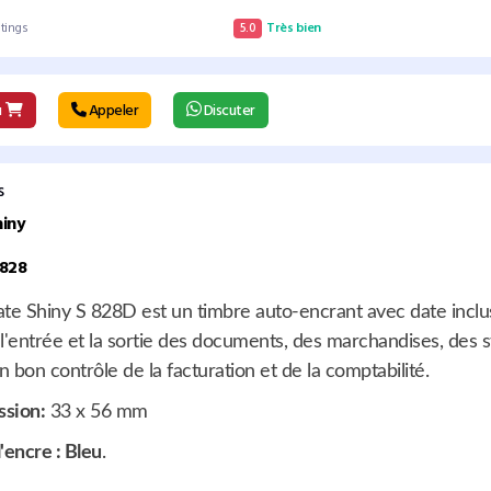
atings
5.0
Très bien
u
Appeler
Discuter
s
hiny
-828
ate Shiny S 828D est un timbre auto-encrant avec date inclus
l'entrée et la sortie des documents, des marchandises, des s
un bon contrôle de la facturation et de la comptabilité.
sion:
33 x 56 mm
'encre : Bleu
.