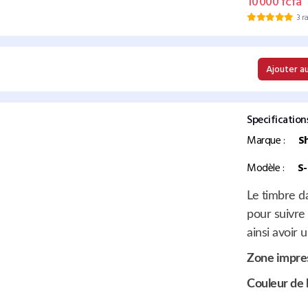
10 000 fcfa
3 r
Ajouter a
Specification
Marque :
S
Modèle :
S
Le timbre d
pour suivre 
ainsi avoir 
Zone
impres
Couleur de l