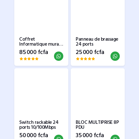
Coffret
Panneau de brassage
Informatique mural
24 ports
9U 19
85 000 fcfa
25 000 fcfa
Switch rackable 24
BLOC MULTIPRISE 8P
ports 10/100Mbps
PDU
50 000 fcfa
35 000 fcfa