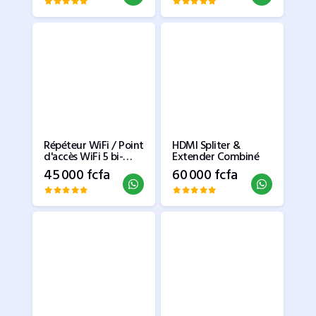
Répéteur WiFi / Point
HDMI Spliter &
d'accès WiFi 5 bi-
Extender Combiné
bande TP-LINK
45 000 fcfa
60 000 fcfa
(AC1750 Mbps)