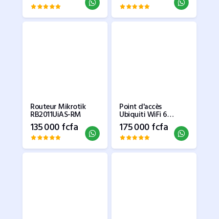
Routeur Mikrotik
Point d'accès
RB2011UiAS-RM
Ubiquiti WiFi 6
longue portée - U6-
135 000 fcfa
175 000 fcfa
LR