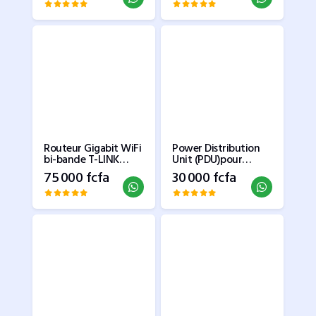
Routeur Gigabit WiFi
Power Distribution
bi-bande T-LINK
Unit (PDU)pour
AC1750
coffret informatique
75 000 fcfa
30 000 fcfa
6 prises