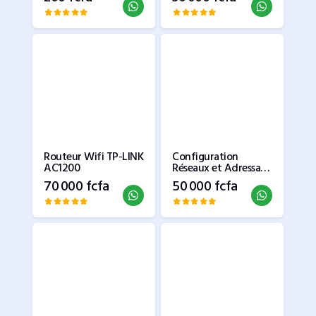
Routeur Wifi TP-LINK
Configuration
AC1200
Réseaux et Adressage
IP
70 000 fcfa
50 000 fcfa