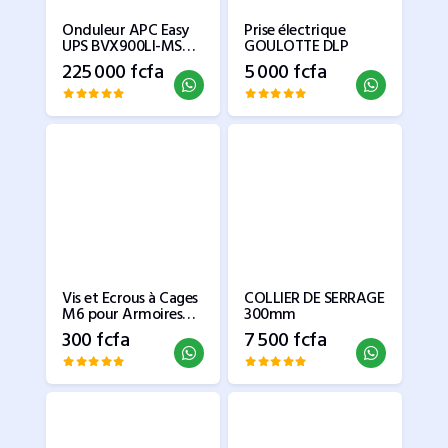
Onduleur APC Easy
Prise électrique
UPS BVX900LI-MS
GOULOTTE DLP
1500VA
225 000 fcfa
5 000 fcfa
Vis et Ecrous à Cages
COLLIER DE SERRAGE
M6 pour Armoires
300mm
Réseau - Baie de de
300 fcfa
7 500 fcfa
Serveur