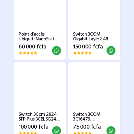
Point d'accès
Switch 3COM
Ubiquiti NanoStation
Gigabit Layer2 48
M5 AirMax
ports 2952-SFP Plus
60 000 fcfa
150 000 fcfa
Switch 3Com 2924
Switch 3COM
SFP Plus 3CBLSG24
3C16479,
24 ports Gigabit
Commutateur
100 000 fcfa
75 000 fcfa
Ethernet + 4 Gigabit
Ethernet 24 ports
SFP
10/100/1000 Mbps