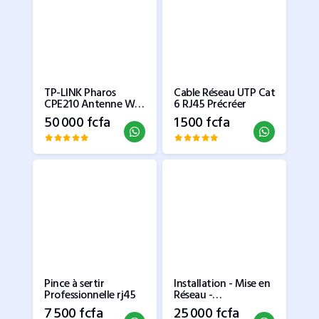
TP-LINK Pharos
Cable Réseau UTP Cat
CPE210 Antenne Wifi
6 RJ45 Précréer
Extérieure
50 000 fcfa
1 500 fcfa
Pince à sertir
Installation - Mise en
Professionnelle rj45
Réseau -
Configurations
7 500 fcfa
25 000 fcfa