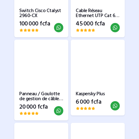
Switch Cisco Ctalyst
Cable Réseau
2960-CX
Ethernet UTP Cat 6
(Rlx)
100 000 fcfa
45 000 fcfa
Panneau / Goulotte
Kaspersky Plus
de gestion de câbles
6 000 fcfa
horizontal 1U pour
20 000 fcfa
rack de serveur