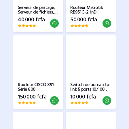
Serveur de partage,
Routeur Mikrotik
Serveur de fichiers,
RB951G-2HnD
Cloud Privé
40 000 fcfa
50 000 fcfa
Routeur CISCO 891
Switch de bureau tp-
Série 800
link 5 ports 10/100
Mbps
150 000 fcfa
10 000 fcfa