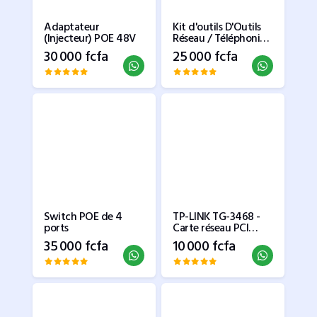
Adaptateur
Kit d'outils D'Outils
(Injecteur) POE 48V
Réseau / Téléphonie /
Internet 9 en 1
30 000 fcfa
25 000 fcfa
Testeur
Switch POE de 4
TP-LINK TG-3468 -
ports
Carte réseau PCI
Express Gigabit LAN
35 000 fcfa
10 000 fcfa
(10/100/1000 Mbps)