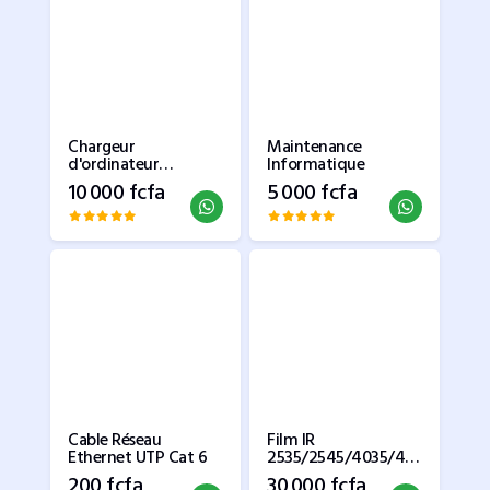
Chargeur
Maintenance
d'ordinateur
Informatique
portable HP 19.5V
10 000 fcfa
5 000 fcfa
2.31A 45W - HP Petit
bout
Cable Réseau
Film IR
Ethernet UTP Cat 6
2535/2545/4035/40
45
200 fcfa
30 000 fcfa