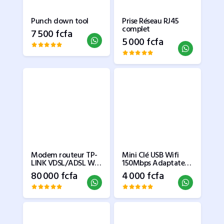
Punch down tool
Prise Réseau RJ45
complet
7 500 fcfa
5 000 fcfa
Modem routeur TP-
Mini Clé USB Wifi
LINK VDSL/ADSL WiFi
150Mbps Adaptateur
AC2100 MU-MIMO
Sans Fil Dongle
80 000 fcfa
4 000 fcfa
Réseau Wireless