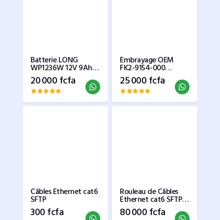
Batterie LONG
Embrayage OEM
WP1236W 12V 9Ah
FK2-9154-000
pour Onduleur
adapté pour Canon
20 000 fcfa
25 000 fcfa
IR 4225 4235 4245
4251
Câbles Ethernet cat6
Rouleau de Câbles
SFTP
Ethernet cat6 SFTP
AICO
300 fcfa
80 000 fcfa