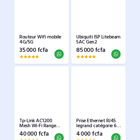
Routeur Wifi mobile
Ubiquiti ISP Litebeam
4G/5G
5AC Gen2
35 000 fcfa
85 000 fcfa
Tp-Link AC1200
Prise Ethernet RJ45
Mesh Wi-Fi Range
legrand catégorie 6
Extender
FTP Mosaic 2
40 000 fcfa
4 000 fcfa
modules